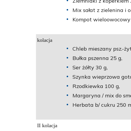
Ziemniaki z koperkiem 
Mix sałat z zielenina i 
Kompot wieloowocowy n
kolacja
Chleb mieszany psz.-żyt
Bułka pszenna 25 g,
Ser żółty 30 g,
Szynka wieprzowa got
Rzodkiewka 100 g,
Margaryna / mix do sm
Herbata b/ cukru 250 m
II kolacja