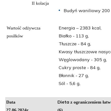
II kolacja
Budyń waniliowy 200 
Energia – 2383 kcal,
Wartość odżywcza
Białko - 113 g,
posiłków
Tłuszcze - 84 g,
Kwasy tłuszczowe nasyco
Węglowodany - 305 g,
Cukry proste - 84 g,
Błonnik - 27 g,
Sól - 5,6 g,
Dieta
Data
z ograniczeniem łat
27.06.2024r
(6)