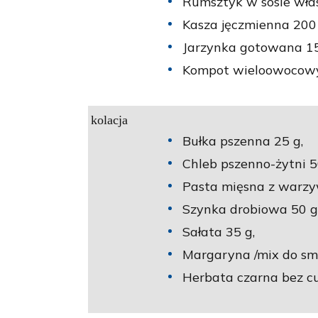
Rumsztyk w sosie wła
Kasza jęczmienna 200 
Jarzynka gotowana 15
Kompot wieloowocowy 
kolacja
Bułka pszenna 25 g,
Chleb pszenno-żytni 5
Pasta mięsna z warzyw
Szynka drobiowa 50 g
Sałata 35 g,
Margaryna /mix do sm
Herbata czarna bez cu