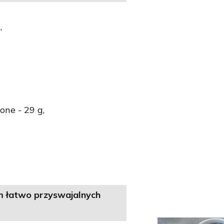
,
ne - 29 g,
m łatwo przyswajalnych