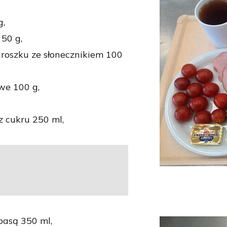
g,
50 g,
groszku ze słonecznikiem 100
we 100 g,
 cukru 250 ml,
łbasą 350 ml,