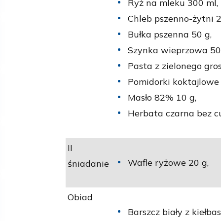
Ryż na mleku 300 ml,
Chleb pszenno-żytni 2
Bułka pszenna 50 g,
Szynka wieprzowa 50
Pasta z zielonego gro
Pomidorki koktajlowe 
Masło 82% 10 g,
Herbata czarna bez c
II
Wafle ryżowe 20 g,
śniadanie
Obiad
Barszcz biały z kiełba