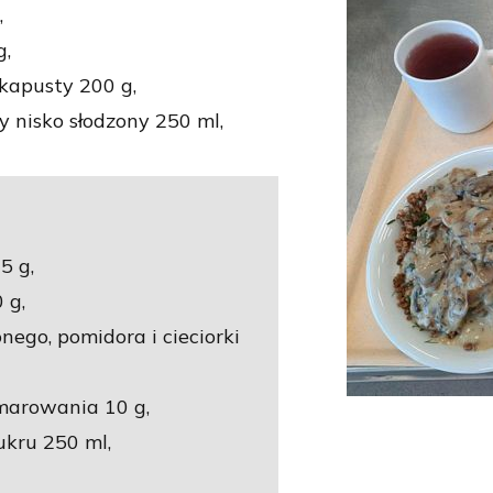
,
g,
kapusty 200 g,
nisko słodzony 250 ml,
5 g,
 g,
nego, pomidora i cieciorki
marowania 10 g,
ukru 250 ml,