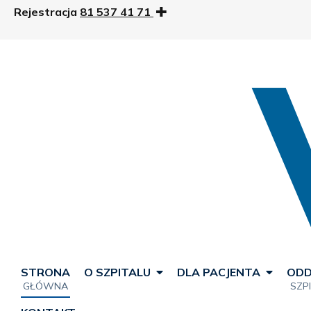
Rejestracja
81 537 41 71
STRONA
O SZPITALU
DLA PACJENTA
ODD
GŁÓWNA
SZP