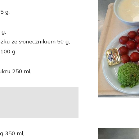
5 g,
 g,
szku ze słonecznikiem 50 g,
100 g,
ukru 250 ml,
są 350 ml,