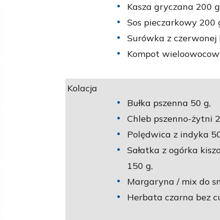
Kasza gryczana 200 g
Sos pieczarkowy 200 
Surówka z czerwonej 
Kompot wieloowocowy 
Kolacja
Bułka pszenna 50 g,
Chleb pszenno-żytni 2
Polędwica z indyka 50
Sałatka z ogórka kiszo
150 g,
Margaryna / mix do s
Herbata czarna bez c