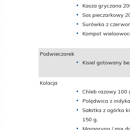
Kasza gryczana 20
Sos pieczarkowy 20
Surówka z czerwon
Kompot wieloowoco
Podwieczorek
Kisiel gotowany be
Kolacja
Chleb razowy 100 
Polędwica z indyka
Sałatka z ogórka ki
150 g,
Margaryna / mix d