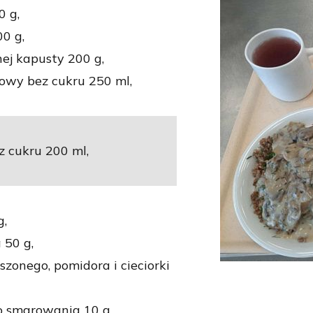
0 g,
0 g,
ej kapusty 200 g,
wy bez cukru 250 ml,
z cukru 200 ml,
g,
 50 g,
szonego, pomidora i cieciorki
o smarowania 10 g,