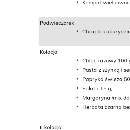
Kompot wieloowoco
Podwieczorek
Chrupki kukurydzia
Kolacja
Chleb razowy 100 
Pasta z szynką i s
Papryka świeża 50
Sałata 15 g,
Margaryna /mix do
Herbata czarna bez
II kolacja