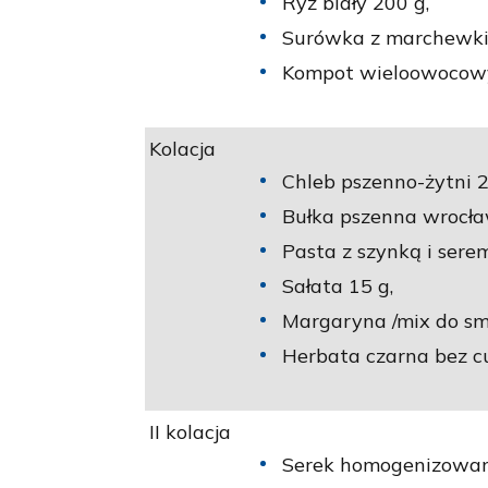
Ryż biały 200 g,
Surówka z marchewki i
Kompot wieloowocowy
Kolacja
Chleb pszenno-żytni 2
Bułka pszenna wrocła
Pasta z szynką i sere
Sałata 15 g,
Margaryna /mix do sm
Herbata czarna bez c
II kolacja
Serek homogenizowan