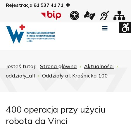
Rejestracja
81 537 41 71
US
Widok
Widok
Wysoki
Wysoki
Wysoki
standardowy
nocny
kontrast
kontrast
kontrast
tryb
tryb
tryb
Pomniejszony
Powiększony
Zwiększ
Standarowy
czarno
czarno
żółto
rozmiar
rozmiar
odstępy
rozmiar
-
-
-
czcionki
czcionki
pomiędzy
czcionki
biały
żółty
czarny
Zamkni
literami
Jesteś tutaj:
Strona główna
Aktualności
ustawi
oddziały_all
Oddziały al. Kraśnicka 100
WCAG
400 operacja przy użyciu
robota da Vinci