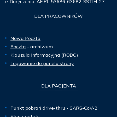
e-Doręczenia: AE:PL-53686-63682-SSTIH-27
DLA
PRACOWNIKÓW
Nowa Poczta
Poczta
- archiwum
Klauzula informacyjna (RODO)
Logowanie do panelu strony
DLA
PACJENTA
Punkt pobrań drive-thru - SARS-CoV-2
Plan szpitala