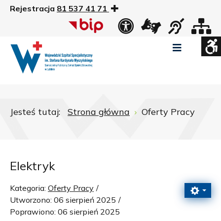
Rejestracja
81 537 41 71
US
Widok
Widok
Wysoki
Wysoki
Wysoki
standardowy
nocny
kontrast
kontrast
kontrast
tryb
tryb
tryb
Pomniejszony
Powiększony
Zwiększ
Standarowy
czarno
czarno
żółto
rozmiar
rozmiar
odstępy
rozmiar
-
-
-
czcionki
czcionki
pomiędzy
czcionki
biały
żółty
czarny
Zamkni
literami
Jesteś tutaj:
Strona główna
Oferty Pracy
ustawi
WCAG
Elektryk
Kategoria:
Oferty Pracy
Utworzono: 06 sierpień 2025
Poprawiono: 06 sierpień 2025