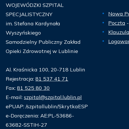
WOJEWÓDZKI SZPITAL
Nowa P
SPECJALISTYCZNY
Poczta
-
im. Stefana Kardynała
Klauzul
Wyszyńskiego
Logowan
Samodzielny Publiczny Zakład
Opieki Zdrowotnej w Lublinie
Al. Kraśnicka 100, 20-718 Lublin
Rejestracja:
81 537 41 71
Fax:
81 525 80 30
E-mail:
szpital@szpital.lublin.pl
ePUAP: /szpitallublin/SkrytkaESP
e-Doręczenia: AE:PL-53686-
63682-SSTIH-27