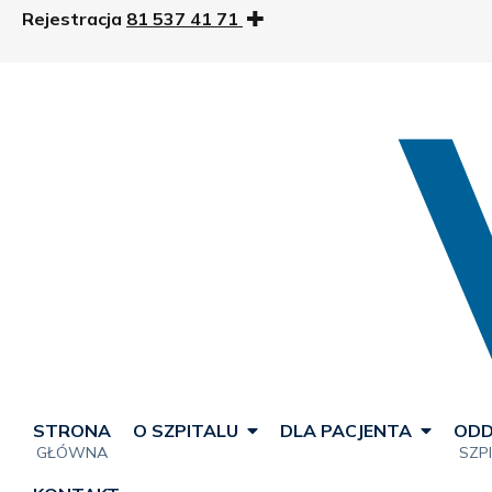
Rejestracja
81 537 41 71
STRONA
O SZPITALU
DLA PACJENTA
ODD
GŁÓWNA
SZP