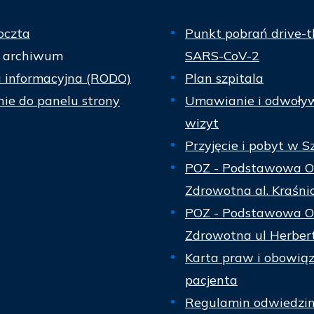
oczta
Punkt pobrań drive-t
 archiwum
SARS-CoV-2
a informacyjna (RODO)
Plan szpitala
ie do panelu strony
Umawianie i odwoły
wizyt
Przyjęcie i pobyt w S
POZ - Podstawowa O
Zdrowotna al. Kraśni
POZ - Podstawowa O
Zdrowotna ul Herber
Karta praw i obowią
pacjenta
Regulamin odwiedzi