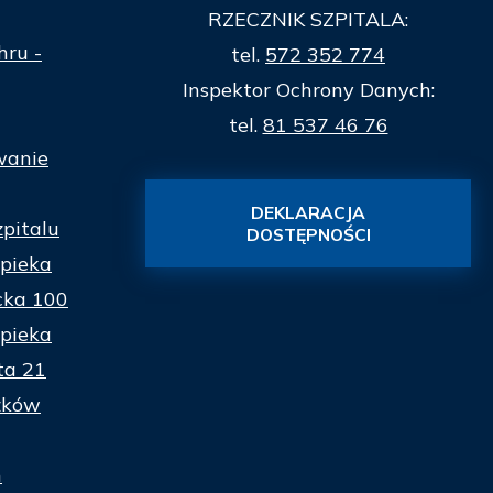
RZECZNIK SZPITALA:
hru -
tel.
572 352 774
Inspektor Ochrony Danych:
tel.
81 537 46 76
wanie
DEKLARACJA
zpitalu
DOSTĘPNOŚCI
pieka
cka 100
pieka
ta 21
zków
n