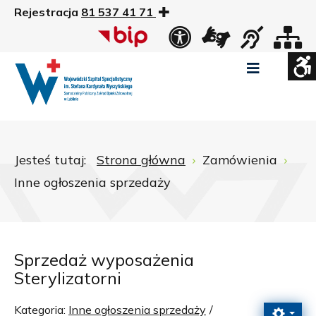
Rejestracja
81 537 41 71
US
Widok
Widok
Wysoki
Wysoki
Wysoki
standardowy
nocny
kontrast
kontrast
kontrast
tryb
tryb
tryb
Pomniejszony
Powiększony
Zwiększ
Standarowy
czarno
czarno
żółto
rozmiar
rozmiar
odstępy
rozmiar
-
-
-
czcionki
czcionki
pomiędzy
czcionki
biały
żółty
czarny
Zamkni
literami
Jesteś tutaj:
Strona główna
Zamówienia
ustawi
Inne ogłoszenia sprzedaży
WCAG
Sprzedaż wyposażenia
Sterylizatorni
Kategoria:
Inne ogłoszenia sprzedaży