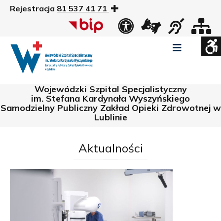
Rejestracja
81 537 41 71
US
Widok
Widok
Wysoki
Wysoki
Wysoki
standardowy
nocny
kontrast
kontrast
kontrast
tryb
tryb
tryb
Pomniejszony
Powiększony
Zwiększ
Standarowy
czarno
czarno
żółto
rozmiar
rozmiar
odstępy
rozmiar
Wojewódzki Szpital Specjalistyczny
-
-
-
czcionki
czcionki
pomiędzy
czcionki
biały
żółty
czarny
Zamkni
im. Stefana Kardynała Wyszyńskiego
literami
Samodzielny Publiczny Zakład Opieki Zdrowotnej w
ustawi
Lublinie
WCAG
Aktualności