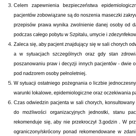
Celem zapewnienia bezpieczeństwa epidemiologicz
pacjentów zobowiązane są do noszenia maseczki zakryw
przepisów prawa wynika zwolnienie danej osoby od 
podczas całego pobytu w Szpitalu, umycie i zdezynfeko
Zaleca się, aby pacjent znajdujący się w sali chorych o
a w sytuacjach szczególnych oraz gdy stan zdrowi
poszanowaniu praw i decyzji innych pacjentów - dwie 
pod nadzorem osoby pełnoletniej.
W sytuacji ostatniego pożegnania o liczbie jednoczesn
warunki lokalowe, epidemiologiczne oraz oczekiwania pa
Czas odwiedzin pacjenta w sali chorych, konsultowan
do możliwości organizacyjnych jednostki, stanu p
rekomenduje się, aby nie przekroczył 3.godzin
. W pr
ograniczony/skrócony ponad rekomendowane w zdani