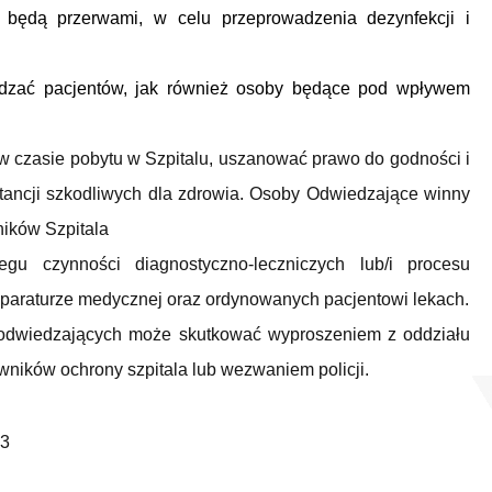
będą przerwami, w celu przeprowadzenia dezynfekcji i
edzać pacjentów, jak również osoby będące pod wpływem
w czasie pobytu w Szpitalu, uszanować prawo do godności i
stancji szkodliwych dla zdrowia. Osoby Odwiedzające winny
ików Szpitala
u czynności diagnostyczno-leczniczych lub/i procesu
aparaturze medycznej oraz ordynowanych pacjentowi lekach.
odwiedzających może skutkować wyproszeniem z oddziału
ników ochrony szpitala lub wezwaniem policji.
3