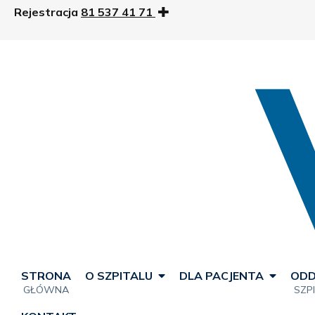
Rejestracja
81 537 41 71
STRONA
O SZPITALU
DLA PACJENTA
ODD
GŁÓWNA
SZP