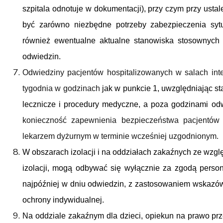
szpitala odnotuje w dokumentacji), przy czym przy ust
być zarówno niezbędne potrzeby zabezpieczenia sytu
również ewentualne aktualne stanowiska stosownych
odwiedzin.
Odwiedziny pacjentów hospitalizowanych w salach int
tygodnia w godzinach
jak w punkcie 1, uwzględniając s
lecznicze i procedury medyczne, a poza godzinami od
konieczność zapewnienia bezpieczeństwa pacjentów
lekarzem dyżurnym w terminie wcześniej uzgodnionym.
W obszarach izolacji i na oddziałach zakaźnych ze wz
izolacji, mogą odbywać się wyłącznie za zgodą perso
najpóźniej w dniu odwiedzin, z zastosowaniem wskazó
ochrony indywidualnej.
Na oddziale zakaźnym dla dzieci, opiekun na prawo pr