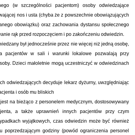
nego (w szczególności pacjentom) osoby odwiedzające
ającej nos i usta (chyba że z powszechnie obowiązujących
danego obowiązku) oraz zachowania dystansu społecznego
wanie rąk przed rozpoczęciem i po zakończeniu odwiedzin.
dwiedzany był jednocześnie przez nie więcej niż jedną osobę,
a pacjentów w sali i warunki lokalowe pozwalają przy
osoby. Dzieci małoletnie mogą uczestniczyć w odwiedzinach
ych odwiedzających decyduje lekarz dyżurny, uwzględniając
cjenta i osób mu bliskich
y jest na bieżąco z personelem medycznym, dostosowywany
acjenta, a także uprawnień innych pacjentów przy czym
zypadkach wyjątkowych, czas odwiedzin może być również
u poprzedzającym godziny (powód ograniczenia personel