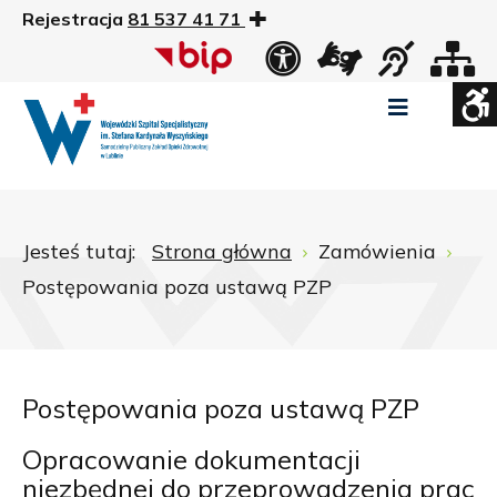
Rejestracja
81 537 41 71
US
Widok
Widok
Wysoki
Wysoki
Wysoki
standardowy
nocny
kontrast
kontrast
kontrast
tryb
tryb
tryb
Pomniejszony
Powiększony
Zwiększ
Standarowy
czarno
czarno
żółto
rozmiar
rozmiar
odstępy
rozmiar
-
-
-
czcionki
czcionki
pomiędzy
czcionki
biały
żółty
czarny
Zamkni
literami
Jesteś tutaj:
Strona główna
Zamówienia
ustawi
Postępowania poza ustawą PZP
WCAG
Postępowania poza ustawą PZP
Opracowanie dokumentacji
niezbędnej do przeprowadzenia prac