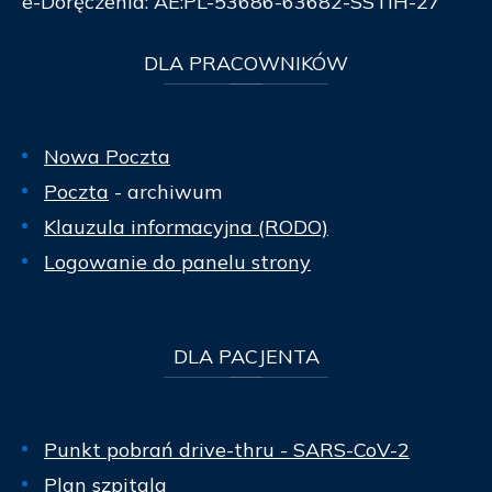
e-Doręczenia: AE:PL-53686-63682-SSTIH-27
DLA
PRACOWNIKÓW
Nowa Poczta
Poczta
- archiwum
Klauzula informacyjna (RODO)
Logowanie do panelu strony
DLA
PACJENTA
Punkt pobrań drive-thru - SARS-CoV-2
Plan szpitala