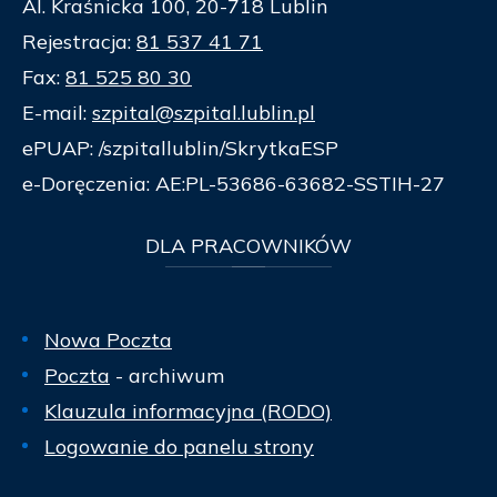
Al. Kraśnicka 100, 20-718 Lublin
Rejestracja:
81 537 41 71
Fax:
81 525 80 30
E-mail:
szpital@szpital.lublin.pl
ePUAP: /szpitallublin/SkrytkaESP
e-Doręczenia: AE:PL-53686-63682-SSTIH-27
DLA
PRACOWNIKÓW
Nowa Poczta
Poczta
- archiwum
Klauzula informacyjna (RODO)
Logowanie do panelu strony