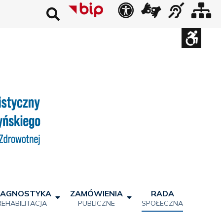
USTAWIENIA WC
Kontrast
Widok
Widok
Wysoki
Wysoki
Wysoki
standardowy
nocny
kontrast
kontrast
kontrast
tryb
tryb
tryb
Szerokość
czarno
czarno
żółto
-
-
-
biały
żółty
czarny
Fixed
Wide
layout
layout
Czcionka
Pomniejszony
Powiększony
Zwiększ
Standarowy
rozmiar
rozmiar
odstępy
rozmiar
czcionki
czcionki
pomiędzy
czcionki
Zamkni
literami
ustawi
WCAG
IAGNOSTYKA
ZAMÓWIENIA
RADA
REHABILITACJA
PUBLICZNE
SPOŁECZNA