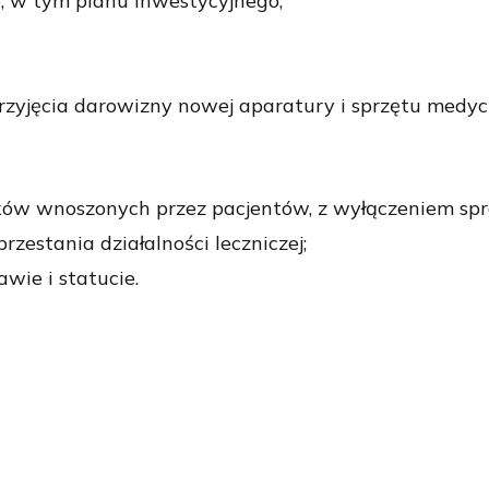
, w tym planu inwestycyjnego,
zyjęcia darowizny nowej aparatury i sprzętu medyc
sków wnoszonych przez pacjentów, z wyłączeniem s
estania działalności leczniczej;
ie i statucie.