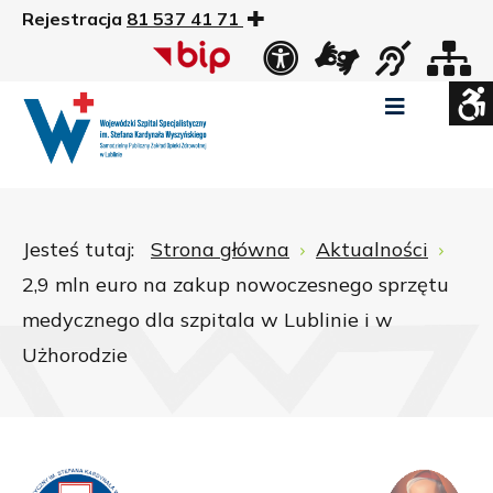
Rejestracja
81 537 41 71
US
Widok
Widok
Wysoki
Wysoki
Wysoki
standardowy
nocny
kontrast
kontrast
kontrast
tryb
tryb
tryb
Pomniejszony
Powiększony
Zwiększ
Standarowy
czarno
czarno
żółto
rozmiar
rozmiar
odstępy
rozmiar
-
-
-
czcionki
czcionki
pomiędzy
czcionki
biały
żółty
czarny
Zamkni
literami
Jesteś tutaj:
Strona główna
Aktualności
ustawi
2,9 mln euro na zakup nowoczesnego sprzętu
WCAG
medycznego dla szpitala w Lublinie i w
Użhorodzie