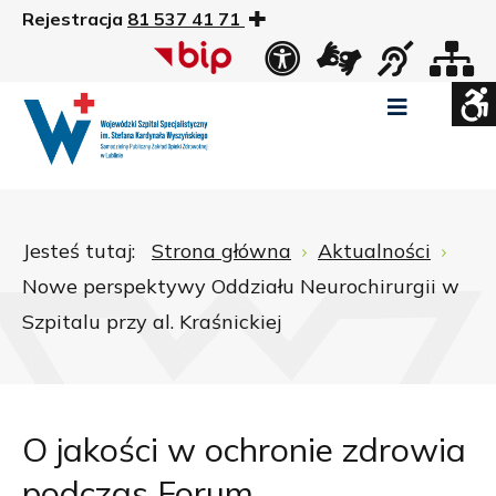
Rejestracja
81 537 41 71
US
Widok
Widok
Wysoki
Wysoki
Wysoki
standardowy
nocny
kontrast
kontrast
kontrast
tryb
tryb
tryb
Pomniejszony
Powiększony
Zwiększ
Standarowy
czarno
czarno
żółto
rozmiar
rozmiar
odstępy
rozmiar
-
-
-
czcionki
czcionki
pomiędzy
czcionki
biały
żółty
czarny
Zamkni
literami
Jesteś tutaj:
Strona główna
Aktualności
ustawi
Nowe perspektywy Oddziału Neurochirurgii w
WCAG
Szpitalu przy al. Kraśnickiej
O jakości w ochronie zdrowia
podczas Forum