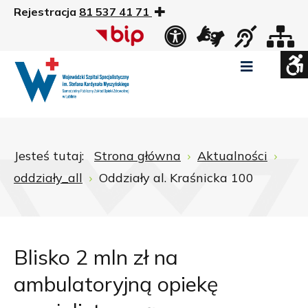
Rejestracja
81 537 41 71
US
Widok
Widok
Wysoki
Wysoki
Wysoki
standardowy
nocny
kontrast
kontrast
kontrast
tryb
tryb
tryb
Pomniejszony
Powiększony
Zwiększ
Standarowy
czarno
czarno
żółto
rozmiar
rozmiar
odstępy
rozmiar
-
-
-
czcionki
czcionki
pomiędzy
czcionki
biały
żółty
czarny
Zamkni
literami
Jesteś tutaj:
Strona główna
Aktualności
ustawi
oddziały_all
Oddziały al. Kraśnicka 100
WCAG
Blisko 2 mln zł na
ambulatoryjną opiekę