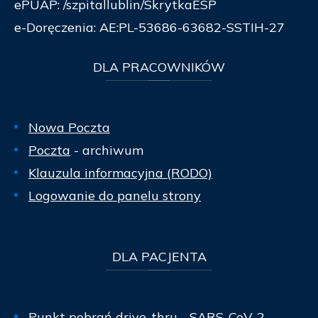
ePUAP: /szpitallublin/SkrytkaESP
e-Doręczenia: AE:PL-53686-63682-SSTIH-27
DLA
PRACOWNIKÓW
Nowa Poczta
Poczta
- archiwum
Klauzula informacyjna (RODO)
Logowanie do panelu strony
DLA
PACJENTA
Punkt pobrań drive-thru - SARS-CoV-2