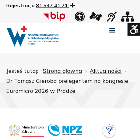
Rejestracja
81 537 41 71
US
Widok
Widok
Wysoki
Wysoki
Wysoki
standardowy
nocny
kontrast
kontrast
kontrast
tryb
tryb
tryb
Pomniejszony
Powiększony
Zwiększ
Standarowy
czarno
czarno
żółto
rozmiar
rozmiar
odstępy
rozmiar
-
-
-
czcionki
czcionki
pomiędzy
czcionki
biały
żółty
czarny
Zamkni
literami
Jesteś tutaj:
Strona główna
Aktualności
ustawi
Dr Tomasz Gieroba prelegentem na kongresie
WCAG
Euromicro 2026 w Pradze