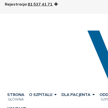
Rejestracja
81 537 41 71
STRONA
O SZPITALU
DLA PACJENTA
ODD
GŁÓWNA
SZP