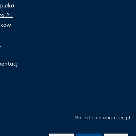
pieka
ta 21
zków
n
entacji
Projekt i realizacja
itee.pl