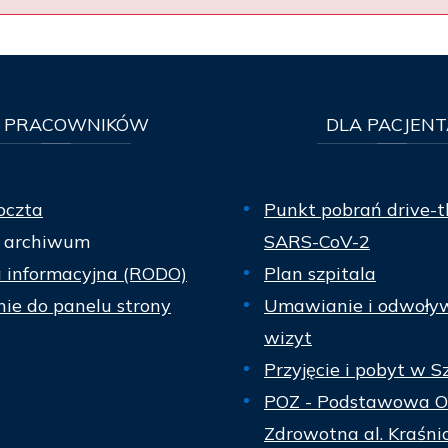
PRACOWNIKÓW
DLA
PACJENT
oczta
Punkt pobrań drive-t
 archiwum
SARS-CoV-2
a informacyjna (RODO)
Plan szpitala
ie do panelu strony
Umawianie i odwoły
wizyt
Przyjęcie i pobyt w S
POZ - Podstawowa O
Zdrowotna al. Kraśni