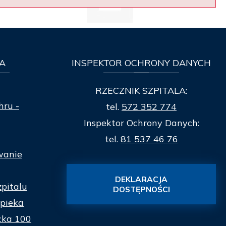
A
INSPEKTOR
OCHRONY DANYCH
RZECZNIK SZPITALA:
hru -
tel.
572 352 774
Inspektor Ochrony Danych:
tel.
81 537 46 76
wanie
DEKLARACJA
zpitalu
DOSTĘPNOŚCI
pieka
cka 100