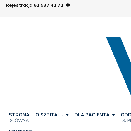
Rejestracja
81 537 41 71
STRONA
O SZPITALU
DLA PACJENTA
ODD
GŁÓWNA
SZP