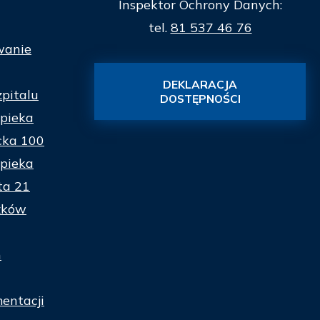
Inspektor Ochrony Danych:
tel.
81 537 46 76
wanie
DEKLARACJA
zpitalu
DOSTĘPNOŚCI
pieka
cka 100
pieka
ta 21
zków
n
entacji