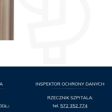
A
INSPEKTOR
OCHRONY DANYCH
RZECZNIK SZPITALA:
hru -
tel.
572 352 774