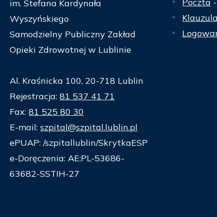
Poczta
-
im. Stefana Kardynała
Klauzul
Wyszyńskiego
Logowan
Samodzielny Publiczny Zakład
Opieki Zdrowotnej w Lublinie
Al. Kraśnicka 100, 20-718 Lublin
Rejestracja:
81 537 41 71
Fax:
81 525 80 30
E-mail:
szpital@szpital.lublin.pl
ePUAP: /szpitallublin/SkrytkaESP
e-Doręczenia: AE:PL-53686-
63682-SSTIH-27