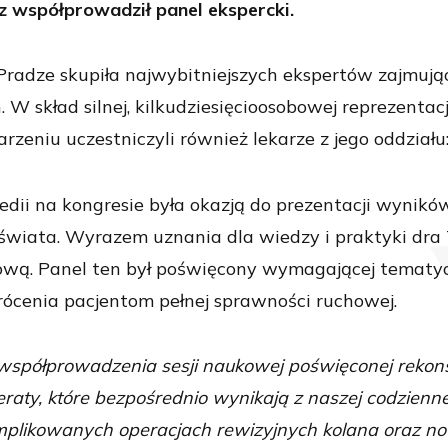
az współprowadził panel ekspercki.
Pradze skupiła najwybitniejszych ekspertów zajmuj
. W skład silnej, kilkudziesięcioosobowej reprezentacj
rzeniu uczestniczyli również lekarze z jego oddział
dii na kongresie była okazją do prezentacji wyników 
wiata. Wyrazem uznania dla wiedzy i praktyki dra 
ą. Panel ten był poświęcony wymagającej tematyce
ócenia pacjentom pełnej sprawności ruchowej.
 współprowadzenia sesji naukowej poświęconej rekons
y, które bezpośrednio wynikają z naszej codziennej 
plikowanych operacjach rewizyjnych kolana oraz no