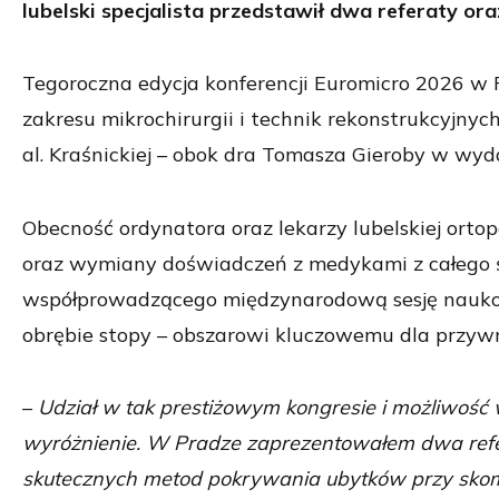
lubelski specjalista przedstawił dwa referaty or
Tegoroczna edycja konferencji Euromicro 2026 w 
zakresu mikrochirurgii i technik rekonstrukcyjnych
al. Kraśnickiej – obok dra Tomasza Gieroby w wyda
Obecność ordynatora oraz lekarzy lubelskiej ortope
oraz wymiany doświadczeń z medykami z całego ś
współprowadzącego międzynarodową sesję naukow
obrębie stopy – obszarowi kluczowemu dla przywr
–
Udział w tak prestiżowym kongresie i możliwość
wyróżnienie. W Pradze zaprezentowałem dwa referat
skutecznych metod pokrywania ubytków przy skom