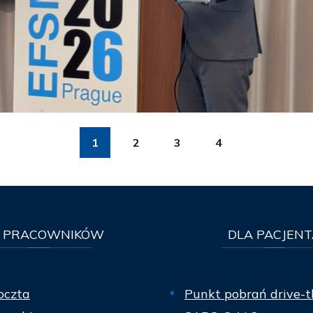
1
2
3
4
PRACOWNIKÓW
DLA
PACJENT
oczta
Punkt pobrań drive-t