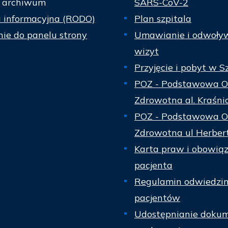
 archiwum
SARS-CoV-2
a informacyjna (RODO)
Plan szpitala
ie do panelu strony
Umawianie i odwoły
wizyt
Przyjęcie i pobyt w S
POZ - Podstawowa O
Zdrowotna al. Kraśni
POZ - Podstawowa O
Zdrowotna ul Herber
Karta praw i obowią
pacjenta
Regulamin odwiedzi
pacjentów
Udostępnianie dokum