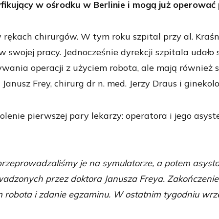
fikujący w ośrodku w Berlinie i mogą już operować 
rękach chirurgów. W tym roku szpital przy al. Kraśn
 swojej pracy. Jednocześnie dyrekcji szpitala udało
wania operacji z użyciem robota, ale mają również s
. Janusz Frey, chirurg dr n. med. Jerzy Draus i gineko
olenie pierwszej pary lekarzy: operatora i jego asyst
rzeprowadzaliśmy je na symulatorze, a potem asystow
wadzonych przez doktora Janusza Freya. Zakończeniem
obota i zdanie egzaminu. W ostatnim tygodniu wrześn