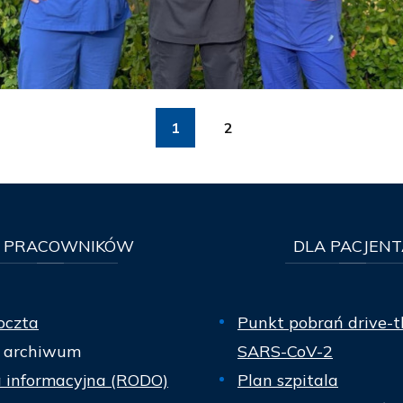
1
2
PRACOWNIKÓW
DLA
PACJENT
oczta
Punkt pobrań drive-t
 archiwum
SARS-CoV-2
a informacyjna (RODO)
Plan szpitala