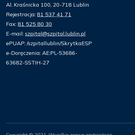
Al. Kraśnicka 100, 20-718 Lublin
Rejestracja:
81 537 41 71
Fax:
81 525 80 30
E-mail:
szpital@szpital.lublin.pl
ePUAP: /szpitallublin/SkrytkaESP
e-Doręczenia: AE:PL-53686-
63682-SSTIH-27
Copyright © 2021. Wszelkie prawa zastrzeżone.