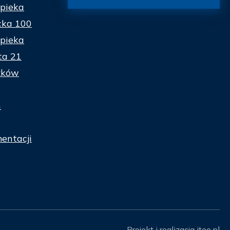
pieka
cka 100
pieka
ta 21
zków
n
entacji
Projekt i realizacja
itee.pl