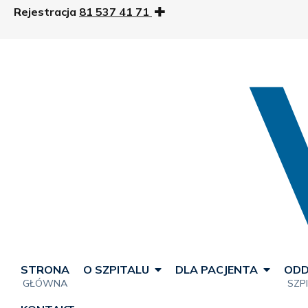
Rejestracja
81 537 41 71
STRONA
O SZPITALU
DLA PACJENTA
ODD
GŁÓWNA
SZP