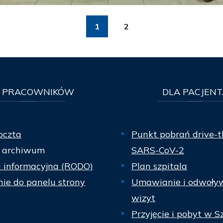
1
2
PRACOWNIKÓW
DLA
PACJENT
oczta
Punkt pobrań drive-t
 archiwum
SARS-CoV-2
a informacyjna (RODO)
Plan szpitala
ie do panelu strony
Umawianie i odwoły
wizyt
Przyjęcie i pobyt w S