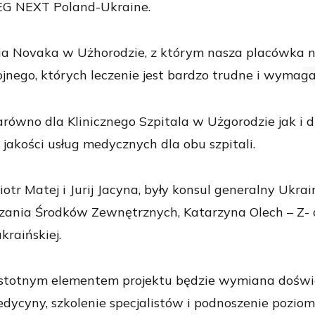
G NEXT Poland-Ukraine.
a Novaka w Użhorodzie, z którym nasza placówka naw
rojnego, których leczenie jest bardzo trudne i wymaga
ówno dla Klinicznego Szpitala w Użgorodzie jak i 
akości usług medycznych dla obu szpitali.
iotr Matej i Jurij Jacyna, były konsul generalny Ukra
liczania Środków Zewnętrznych, Katarzyna Olech – Z
kraińskiej.
istotnym elementem projektu będzie wymiana doświ
dycyny, szkolenie specjalistów i podnoszenie pozi