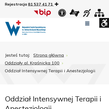
Rejestracja
81 537 41 71
US
Widok
Widok
Wysoki
Wysoki
Wysoki
standardowy
nocny
kontrast
kontrast
kontrast
tryb
tryb
tryb
Pomniejszony
Powiększony
Zwiększ
Standarowy
czarno
czarno
żółto
rozmiar
rozmiar
odstępy
rozmiar
-
-
-
czcionki
czcionki
pomiędzy
czcionki
biały
żółty
czarny
Zamkni
literami
Jesteś tutaj:
Strona główna
ustawi
Oddziały al. Kraśnicka 100
WCAG
Oddział Intensywnej Terapii i Anestezjologii
Oddział Intensywnej Terapii i
Anestezjologii