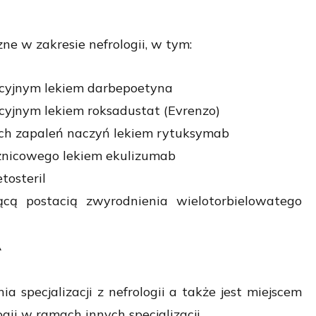
 w zakresie nefrologii, w tym:
zacyjnym lekiem darbepoetyna
acyjnym lekiem roksadustat (Evrenzo)
ych zapaleń naczyń lekiem rytuksymab
znicowego lekiem ekulizumab
tosteril
ącą postacią zwyrodnienia wielotorbielowatego
A
 specjalizacji z nefrologii a także jest miejscem
ii w ramach innych specjalizacji.