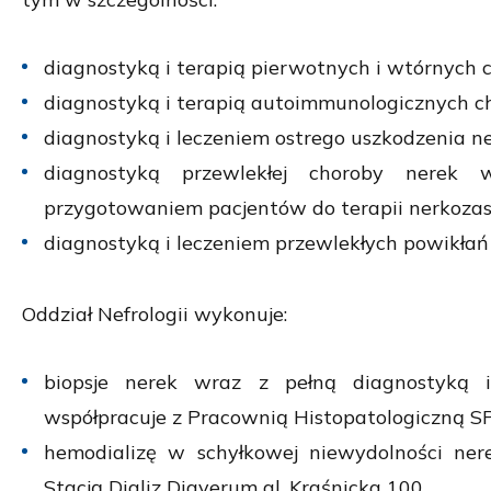
diagnostyką i terapią pierwotnych i wtórnych
diagnostyką i terapią autoimmunologicznych c
diagnostyką i leczeniem ostrego uszkodzenia n
diagnostyką przewlekłej choroby nerek w
przygotowaniem pacjentów do terapii nerkozas
diagnostyką i leczeniem przewlekłych powikłań 
Oddział Nefrologii wykonuje:
biopsje nerek wraz z pełną diagnostyką 
współpracuje z Pracownią Histopatologiczną SP
hemodializę w schyłkowej niewydolności ner
Stacją Dializ Diaverum al. Kraśnicka 100