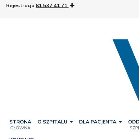
Rejestracja
81 537 41 71
STRONA
O SZPITALU
DLA PACJENTA
ODD
GŁÓWNA
SZP