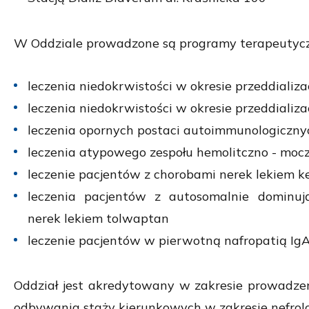
W Oddziale prowadzone są programy terapeutyczne
leczenia niedokrwistości w okresie przeddiali
leczenia niedokrwistości w okresie przeddializ
leczenia opornych postaci autoimmunologiczn
leczenia atypowego zespołu hemolitczno - moc
leczenie pacjentów z chorobami nerek lekiem ke
leczenia pacjentów z autosomalnie dominuj
nerek lekiem tolwaptan
leczenie pacjentów w pierwotną nafropatią Ig
Oddział jest akredytowany w zakresie prowadzenia
odbywania staży kierunkowych w zakresie nefrolog