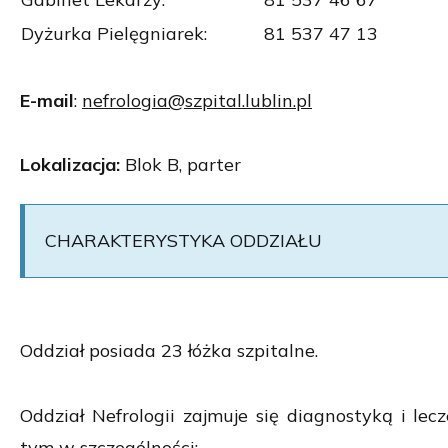
Dyżurka Pielęgniarek:
81 537 47 13
E-mail
:
nefrologia@szpital.lublin.pl
Lokalizacja:
Blok B, parter
CHARAKTERYSTYKA ODDZIAŁU
Oddział posiada 23 łóżka szpitalne.
Oddział Nefrologii zajmuje się diagnostyką i lec
tym w szczególności: