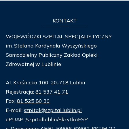
KONTAKT
WOJEWÓDZKI SZPITAL SPECJALISTYCZNY
im. Stefana Kardynała Wyszyńskiego
Samodzielny Publiczny Zakład Opieki
Zdrowotnej w Lublinie
Al. Kraśnicka 100, 20-718 Lublin
Rejestracja:
81 537 41 71
Fax:
81 525 80 30
E-mail:
szpital@szpital.lublin.pl
ePUAP: /szpitallublin/SkrytkaESP
e-Doręczenia: AE:PL-53686-63682-SSTIH-27