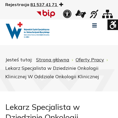
Rejestracja
81 537 41 71
US
Widok
Widok
Wysoki
Wysoki
Wysoki
standardowy
nocny
kontrast
kontrast
kontrast
tryb
tryb
tryb
Pomniejszony
Powiększony
Zwiększ
Standarowy
czarno
czarno
żółto
rozmiar
rozmiar
odstępy
rozmiar
-
-
-
czcionki
czcionki
pomiędzy
czcionki
biały
żółty
czarny
Zamkni
literami
Jesteś tutaj:
Strona główna
Oferty Pracy
ustawi
Lekarz Specjalista w Dziedzinie Onkologii
WCAG
Klinicznej W Oddziale Onkologii Klinicznej
Lekarz Specjalista w
Dziedzinie Onkologii