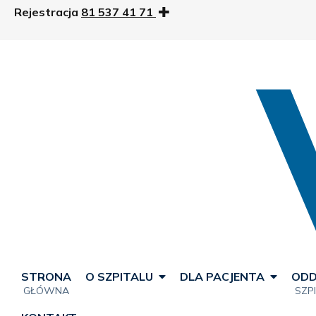
Rejestracja
81 537 41 71
STRONA
O SZPITALU
DLA PACJENTA
ODD
GŁÓWNA
SZP