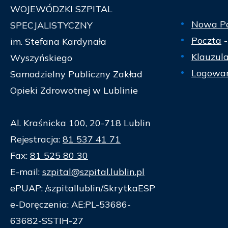
WOJEWÓDZKI SZPITAL
Nowa P
SPECJALISTYCZNY
Poczta
-
im. Stefana Kardynała
Klauzul
Wyszyńskiego
Logowan
Samodzielny Publiczny Zakład
Opieki Zdrowotnej w Lublinie
Al. Kraśnicka 100, 20-718 Lublin
Rejestracja:
81 537 41 71
Fax:
81 525 80 30
E-mail:
szpital@szpital.lublin.pl
ePUAP: /szpitallublin/SkrytkaESP
e-Doręczenia: AE:PL-53686-
63682-SSTIH-27