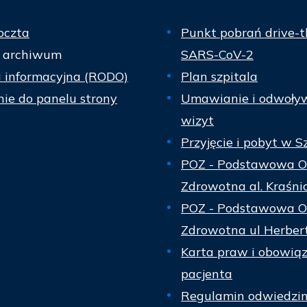
oczta
Punkt pobrań drive-t
 archiwum
SARS-CoV-2
a informacyjna (RODO)
Plan szpitala
ie do panelu strony
Umawianie i odwoły
wizyt
Przyjęcie i pobyt w S
POZ - Podstawowa O
Zdrowotna al. Kraśni
POZ - Podstawowa O
Zdrowotna ul Herber
Karta praw i obowią
pacjenta
Regulamin odwiedzi