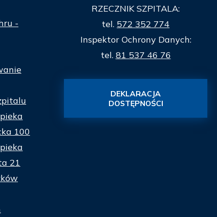
RZECZNIK SZPITALA:
hru -
tel.
572 352 774
Inspektor Ochrony Danych:
tel.
81 537 46 76
wanie
DEKLARACJA
zpitalu
DOSTĘPNOŚCI
pieka
cka 100
pieka
ta 21
zków
n