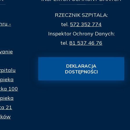
RZECZNIK SZPITALA:
hru -
tel.
572 352 774
Inspektor Ochrony Danych:
tel.
81 537 46 76
wanie
DEKLARACJA
zpitalu
DOSTĘPNOŚCI
pieka
cka 100
pieka
ta 21
zków