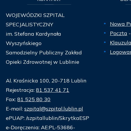
WOJEWÓDZKI SZPITAL
Nowa P
SPECJALISTYCZNY
Poczta
-
im. Stefana Kardynała
Klauzul
Wyszyńskiego
Logowan
Samodzielny Publiczny Zakład
Opieki Zdrowotnej w Lublinie
Al. Kraśnicka 100, 20-718 Lublin
Rejestracja:
81 537 41 71
Fax:
81 525 80 30
E-mail:
szpital@szpital.lublin.pl
ePUAP: /szpitallublin/SkrytkaESP
e-Doręczenia: AE:PL-53686-