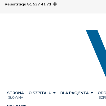
Rejestracja
81 537 41 71
STRONA
O SZPITALU
DLA PACJENTA
ODD
GŁÓWNA
SZP