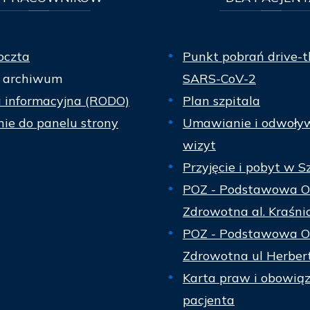
oczta
Punkt pobrań drive-t
 archiwum
SARS-CoV-2
a informacyjna (RODO)
Plan szpitala
ie do panelu strony
Umawianie i odwoły
wizyt
Przyjęcie i pobyt w S
POZ - Podstawowa O
Zdrowotna al. Kraśni
POZ - Podstawowa O
Zdrowotna ul Herber
Karta praw i obowią
pacjenta