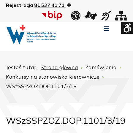
Rejestracja
81 537 41 71
US
Widok
Widok
Wysoki
Wysoki
Wysoki
standardowy
nocny
kontrast
kontrast
kontrast
tryb
tryb
tryb
Pomniejszony
Powiększony
Zwiększ
Standarowy
czarno
czarno
żółto
rozmiar
rozmiar
odstępy
rozmiar
-
-
-
czcionki
czcionki
pomiędzy
czcionki
biały
żółty
czarny
Zamkni
literami
Jesteś tutaj:
Strona główna
Zamówienia
ustawi
Konkursy na stanowiska kierownicze
WCAG
WSzSSPZOZ.DOP.1101/3/19
WSzSSPZOZ.DOP.1101/3/19