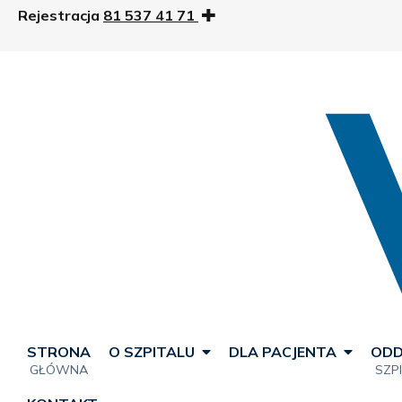
Rejestracja
81 537 41 71
STRONA
O SZPITALU
DLA PACJENTA
ODD
GŁÓWNA
SZP