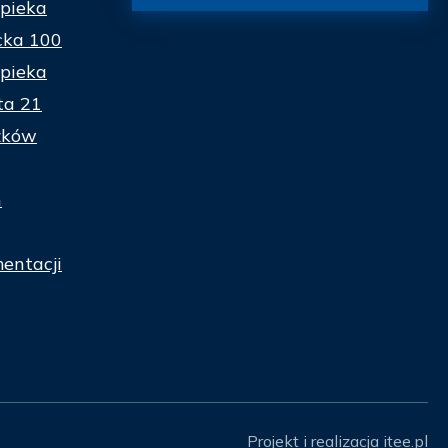
pieka
cka 100
pieka
ta 21
zków
n
entacji
Projekt i realizacja
itee.pl