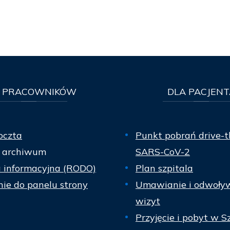
PRACOWNIKÓW
DLA
PACJENT
oczta
Punkt pobrań drive-t
 archiwum
SARS-CoV-2
a informacyjna (RODO)
Plan szpitala
ie do panelu strony
Umawianie i odwoły
wizyt
Przyjęcie i pobyt w S