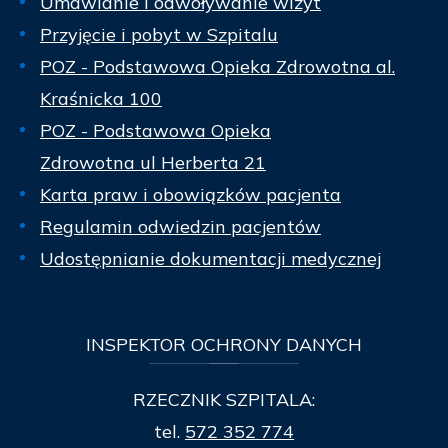
Umawianie i odwoływanie wizyt
Przyjęcie i pobyt w Szpitalu
POZ - Podstawowa Opieka Zdrowotna al.
Kraśnicka 100
POZ - Podstawowa Opieka
Zdrowotna ul Herberta 21
Karta praw i obowiązków pacjenta
Regulamin odwiedzin pacjentów
Udostępnianie dokumentacji medycznej
INSPEKTOR
OCHRONY DANYCH
RZECZNIK SZPITALA:
tel.
572 352 774