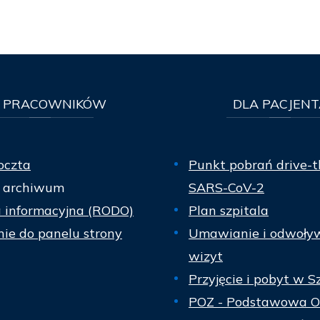
PRACOWNIKÓW
DLA
PACJENT
oczta
Punkt pobrań drive-t
 archiwum
SARS-CoV-2
a informacyjna (RODO)
Plan szpitala
ie do panelu strony
Umawianie i odwoły
wizyt
Przyjęcie i pobyt w S
POZ - Podstawowa O