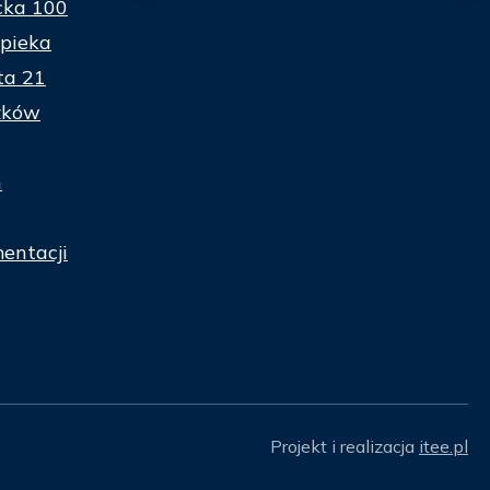
cka 100
pieka
ta 21
zków
n
entacji
Projekt i realizacja
itee.pl