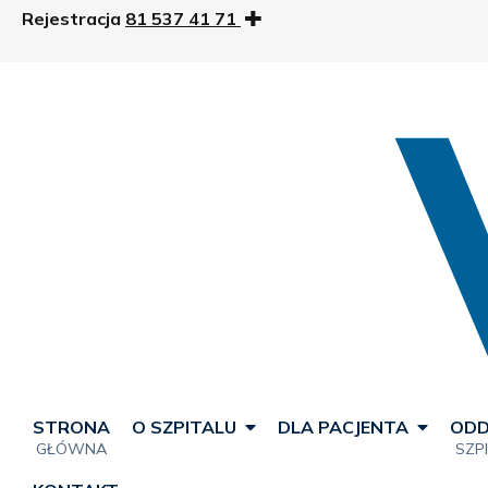
Rejestracja
81 537 41 71
STRONA
O SZPITALU
DLA PACJENTA
ODD
GŁÓWNA
SZP