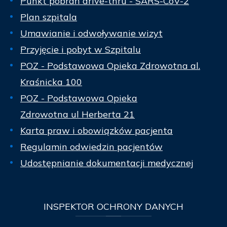
Punkt pobrań drive-thru - SARS-CoV-2
Plan szpitala
Umawianie i odwoływanie wizyt
Przyjęcie i pobyt w Szpitalu
POZ - Podstawowa Opieka Zdrowotna al.
Kraśnicka 100
POZ - Podstawowa Opieka
Zdrowotna ul Herberta 21
Karta praw i obowiązków pacjenta
Regulamin odwiedzin pacjentów
Udostępnianie dokumentacji medycznej
INSPEKTOR
OCHRONY DANYCH