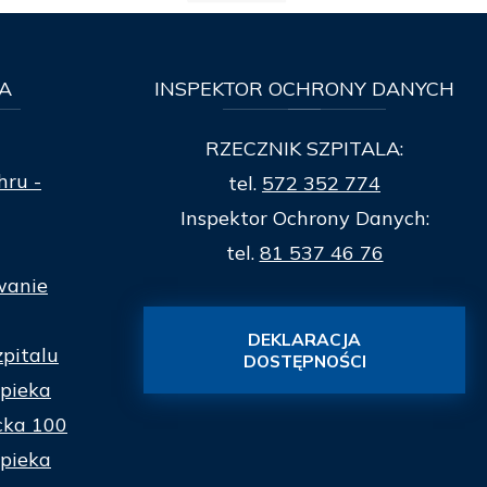
A
INSPEKTOR
OCHRONY DANYCH
RZECZNIK SZPITALA:
hru -
tel.
572 352 774
Inspektor Ochrony Danych:
tel.
81 537 46 76
wanie
DEKLARACJA
zpitalu
DOSTĘPNOŚCI
pieka
cka 100
pieka