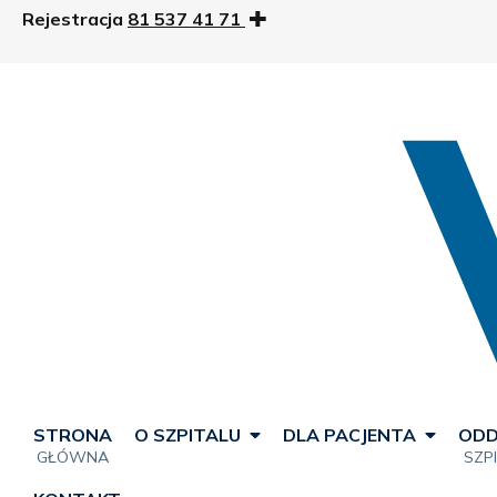
Rejestracja
81 537 41 71
STRONA
O SZPITALU
DLA PACJENTA
ODD
GŁÓWNA
SZP