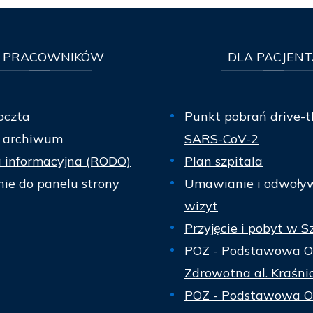
PRACOWNIKÓW
DLA
PACJENT
oczta
Punkt pobrań drive-t
 archiwum
SARS-CoV-2
a informacyjna (RODO)
Plan szpitala
ie do panelu strony
Umawianie i odwoły
wizyt
Przyjęcie i pobyt w S
POZ - Podstawowa O
Zdrowotna al. Kraśni
POZ - Podstawowa O