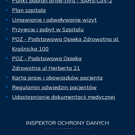
Punkt pobrań drive-thru - SARS-CoV-2
Plan szpitala
Umawianie i odwoływanie wizyt
Przyjęcie i pobyt w Szpitalu
POZ - Podstawowa Opieka Zdrowotna al.
Kraśnicka 100
POZ - Podstawowa Opieka
Zdrowotna ul Herberta 21
Karta praw i obowiązków pacjenta
Regulamin odwiedzin pacjentów
Udostępnianie dokumentacji medycznej
INSPEKTOR
OCHRONY DANYCH