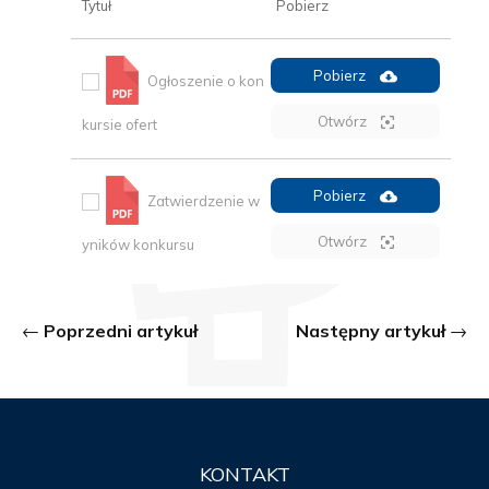
Tytuł
Pobierz
Pobierz
Ogłoszenie o kon
Otwórz
kursie ofert
Pobierz
Zatwierdzenie w
Otwórz
yników konkursu
Poprzedni artykuł
Następny artykuł
KONTAKT