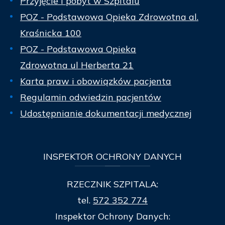
Przyjęcie i pobyt w Szpitalu
POZ - Podstawowa Opieka Zdrowotna al.
Kraśnicka 100
POZ - Podstawowa Opieka
Zdrowotna ul Herberta 21
Karta praw i obowiązków pacjenta
Regulamin odwiedzin pacjentów
Udostępnianie dokumentacji medycznej
INSPEKTOR
OCHRONY DANYCH
RZECZNIK SZPITALA:
tel.
572 352 774
Inspektor Ochrony Danych: