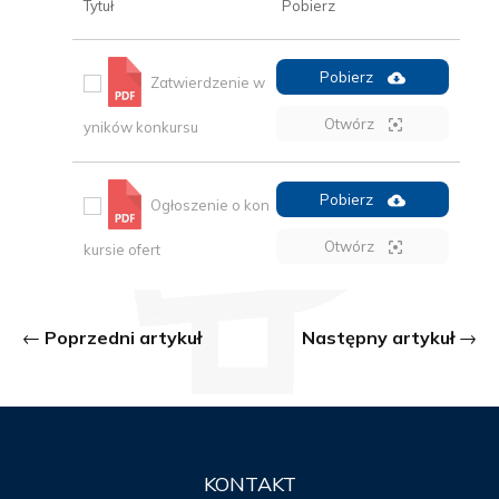
Tytuł
Pobierz
Pobierz
Zatwierdzenie w
Otwórz
yników konkursu
Pobierz
Ogłoszenie o kon
Otwórz
kursie ofert
Poprzedni artykuł
Następny artykuł
KONTAKT