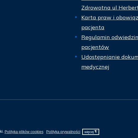
Zdrowotna ul Herber
Karta praw i obowią
pacjenta
Regulamin odwiedzi
pacjentów
Udostępnianie dokum
medycznej
ki.
Polityka plików cookies
Polityka prywatności
◮
więcej