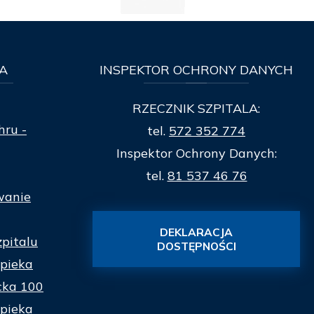
A
INSPEKTOR
OCHRONY DANYCH
RZECZNIK SZPITALA:
hru -
tel.
572 352 774
Inspektor Ochrony Danych:
tel.
81 537 46 76
wanie
DEKLARACJA
zpitalu
DOSTĘPNOŚCI
pieka
cka 100
pieka