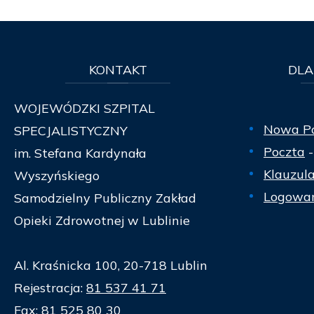
KONTAKT
DLA
WOJEWÓDZKI SZPITAL
Nowa P
SPECJALISTYCZNY
Poczta
-
im. Stefana Kardynała
Klauzul
Wyszyńskiego
Logowan
Samodzielny Publiczny Zakład
Opieki Zdrowotnej w Lublinie
Al. Kraśnicka 100, 20-718 Lublin
Rejestracja:
81 537 41 71
Fax:
81 525 80 30