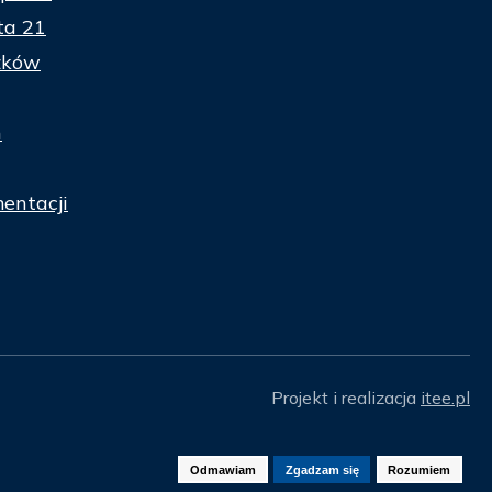
ta 21
zków
n
entacji
Projekt i realizacja
itee.pl
Odmawiam
Zgadzam się
Rozumiem