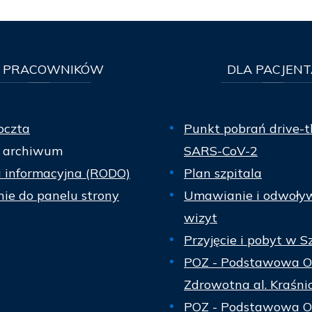
PRACOWNIKÓW
DLA
PACJENT
oczta
Punkt pobrań drive-t
 archiwum
SARS-CoV-2
a informacyjna (RODO)
Plan szpitala
ie do panelu strony
Umawianie i odwoły
wizyt
Przyjęcie i pobyt w S
POZ - Podstawowa O
Zdrowotna al. Kraśni
POZ - Podstawowa O