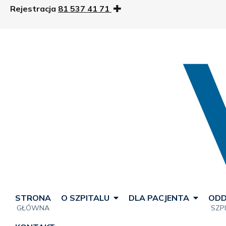
Rejestracja
81 537 41 71
STRONA
O SZPITALU
DLA PACJENTA
ODD
GŁÓWNA
SZP