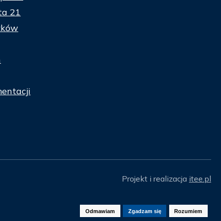
ta 21
zków
n
entacji
Projekt i realizacja
itee.pl
Odmawiam
Zgadzam się
Rozumiem