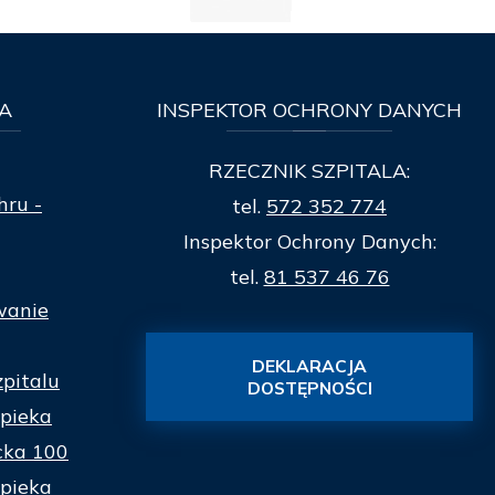
A
INSPEKTOR
OCHRONY DANYCH
RZECZNIK SZPITALA:
hru -
tel.
572 352 774
Inspektor Ochrony Danych:
tel.
81 537 46 76
wanie
DEKLARACJA
zpitalu
DOSTĘPNOŚCI
pieka
cka 100
pieka