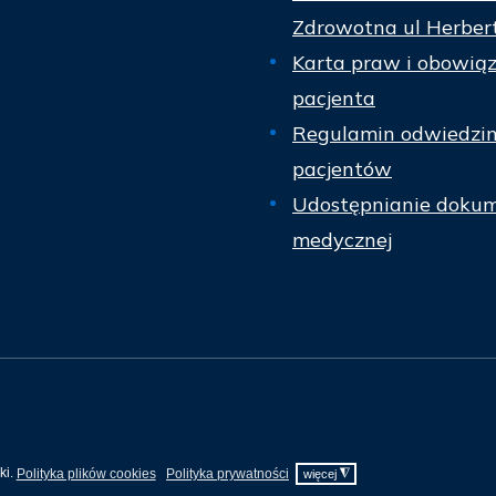
Zdrowotna ul Herber
Karta praw i obowią
pacjenta
Regulamin odwiedzi
pacjentów
Udostępnianie dokum
medycznej
ki.
Polityka plików cookies
Polityka prywatności
◮
więcej