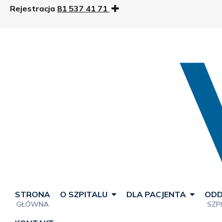
Rejestracja
81 537 41 71
STRONA
O SZPITALU
DLA PACJENTA
ODD
GŁÓWNA
SZP