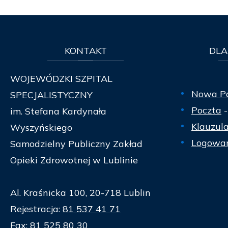
KONTAKT
DLA
WOJEWÓDZKI SZPITAL
Nowa P
SPECJALISTYCZNY
Poczta
-
im. Stefana Kardynała
Klauzul
Wyszyńskiego
Logowan
Samodzielny Publiczny Zakład
Opieki Zdrowotnej w Lublinie
Al. Kraśnicka 100, 20-718 Lublin
Rejestracja:
81 537 41 71
Fax:
81 525 80 30