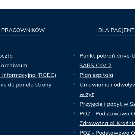
PRACOWNIKÓW
DLA
PACJENT
oczta
Punkt pobrań drive-t
 archiwum
SARS-CoV-2
a informacyjna (RODO)
Plan szpitala
ie do panelu strony
Umawianie i odwoły
wizyt
Przyjęcie i pobyt w S
POZ - Podstawowa O
Zdrowotna al. Kraśni
POZ - Podstawowa O