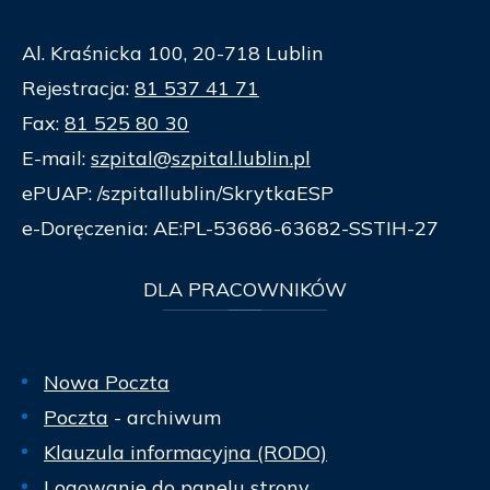
Al. Kraśnicka 100, 20-718 Lublin
Rejestracja:
81 537 41 71
Fax:
81 525 80 30
E-mail:
szpital@szpital.lublin.pl
ePUAP: /szpitallublin/SkrytkaESP
e-Doręczenia: AE:PL-53686-63682-SSTIH-27
DLA
PRACOWNIKÓW
Nowa Poczta
Poczta
- archiwum
Klauzula informacyjna (RODO)
Logowanie do panelu strony