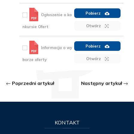
Pobierz
Ogłoszenie o ko
Otwórz
nkursie Ofert
Pobierz
Informacja o wy
Otwórz
borze oferty
Poprzedni artykuł
Następny artykuł
KONTAKT