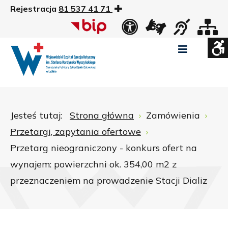
Rejestracja
81 537 41 71
US
Widok
Widok
Wysoki
Wysoki
Wysoki
standardowy
nocny
kontrast
kontrast
kontrast
tryb
tryb
tryb
Pomniejszony
Powiększony
Zwiększ
Standarowy
czarno
czarno
żółto
rozmiar
rozmiar
odstępy
rozmiar
-
-
-
czcionki
czcionki
pomiędzy
czcionki
biały
żółty
czarny
Zamkni
literami
Jesteś tutaj:
Strona główna
Zamówienia
ustawi
Przetargi, zapytania ofertowe
WCAG
Przetarg nieograniczony - konkurs ofert na
wynajem: powierzchni ok. 354,00 m2 z
przeznaczeniem na prowadzenie Stacji Dializ