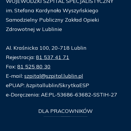
WOJEWÓDZKI SZPITAL SPECJALISTYCZNY
im. Stefana Kardynała Wyszyńskiego
Samodzielny Publiczny Zakład Opieki
Zdrowotnej w Lublinie
Al. Kraśnicka 100, 20-718 Lublin
Rejestracja:
81 537 41 71
Fax:
81 525 80 30
E-mail:
szpital@szpital.lublin.pl
ePUAP: /szpitallublin/SkrytkaESP
e-Doręczenia: AE:PL-53686-63682-SSTIH-27
DLA
PRACOWNIKÓW