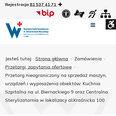
Rejestracja
81 537 41 71
US
Widok
Widok
Wysoki
Wysoki
Wysoki
standardowy
nocny
kontrast
kontrast
kontrast
tryb
tryb
tryb
Pomniejszony
Powiększony
Zwiększ
Standarowy
czarno
czarno
żółto
rozmiar
rozmiar
odstępy
rozmiar
-
-
-
czcionki
czcionki
pomiędzy
czcionki
biały
żółty
czarny
Zamkni
literami
Jesteś tutaj:
Strona główna
Zamówienia
ustawi
Przetargi, zapytania ofertowe
WCAG
Przetarg nieograniczony na sprzedaż maszyn,
urządzeń i wyposażenia obiektów: Kuchnia
Szpitalna na ul. Biernackiego 9 oraz Centralna
Sterylizatornia w lokalizacji al.Kraśnicka 100