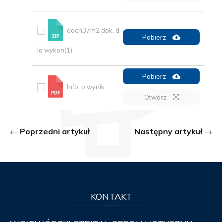
dach37m2 dok. d
Pobierz
la wykon(1)
Pobierz
Info. o wynik
Otwórz
Poprzedni artykuł
Następny artykuł
KONTAKT