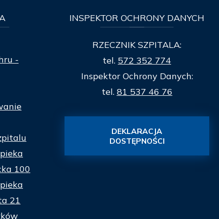
A
INSPEKTOR
OCHRONY DANYCH
RZECZNIK SZPITALA:
hru -
tel.
572 352 774
Inspektor Ochrony Danych:
tel.
81 537 46 76
wanie
DEKLARACJA
zpitalu
DOSTĘPNOŚCI
pieka
cka 100
pieka
ta 21
zków