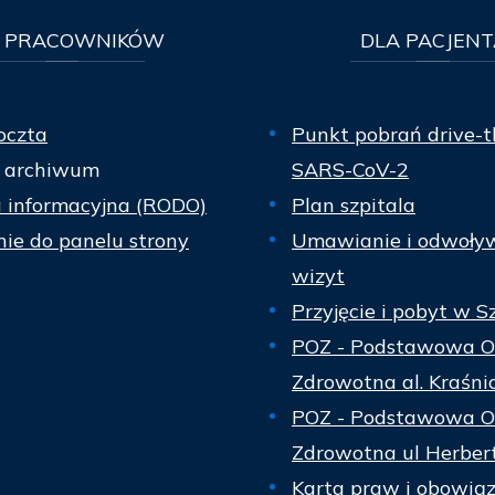
PRACOWNIKÓW
DLA
PACJENT
oczta
Punkt pobrań drive-t
 archiwum
SARS-CoV-2
a informacyjna (RODO)
Plan szpitala
ie do panelu strony
Umawianie i odwoły
wizyt
Przyjęcie i pobyt w S
POZ - Podstawowa O
Zdrowotna al. Kraśni
POZ - Podstawowa O
Zdrowotna ul Herber
Karta praw i obowią