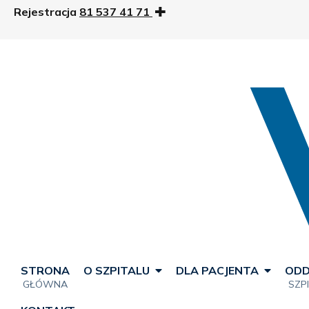
Rejestracja
81 537 41 71
STRONA
O SZPITALU
DLA PACJENTA
ODD
GŁÓWNA
SZP