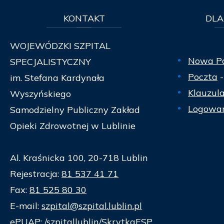
KONTAKT
DLA
WOJEWÓDZKI SZPITAL
Nowa P
SPECJALISTYCZNY
Poczta
-
im. Stefana Kardynała
Klauzul
Wyszyńskiego
Logowan
Samodzielny Publiczny Zakład
Opieki Zdrowotnej w Lublinie
Al. Kraśnicka 100, 20-718 Lublin
Rejestracja:
81 537 41 71
Fax:
81 525 80 30
E-mail:
szpital@szpital.lublin.pl
ePUAP: /szpitallublin/SkrytkaESP