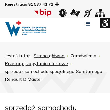
Rejestracja
81 537 41 71
US
Widok
Widok
Wysoki
Wysoki
Wysoki
standardowy
nocny
kontrast
kontrast
kontrast
tryb
tryb
tryb
Pomniejszony
Powiększony
Zwiększ
Standarowy
czarno
czarno
żółto
rozmiar
rozmiar
odstępy
rozmiar
-
-
-
czcionki
czcionki
pomiędzy
czcionki
biały
żółty
czarny
Zamkni
literami
Jesteś tutaj:
Strona główna
Zamówienia
ustawi
Przetargi, zapytania ofertowe
WCAG
sprzedaż samochodu specjalnego-Sanitarnego
Renault D Master
sprzedaż samochodu