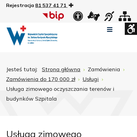
Rejestracja
81 537 41 71
US
Widok
Widok
Wysoki
Wysoki
Wysoki
standardowy
nocny
kontrast
kontrast
kontrast
tryb
tryb
tryb
Pomniejszony
Powiększony
Zwiększ
Standarowy
czarno
czarno
żółto
rozmiar
rozmiar
odstępy
rozmiar
-
-
-
czcionki
czcionki
pomiędzy
czcionki
biały
żółty
czarny
Zamkni
literami
Jesteś tutaj:
Strona główna
Zamówienia
ustawi
Zamówienia do 170 000 zł
Usługi
WCAG
Usługa zimowego oczyszczania terenów i
budynków Szpitala
Usługa zimowego