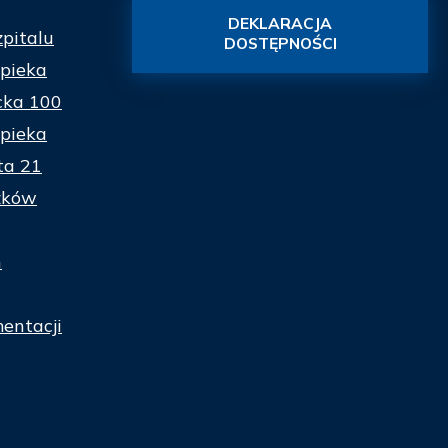
DEKLARACJA
zpitalu
DOSTĘPNOŚCI
pieka
cka 100
pieka
ta 21
zków
n
entacji