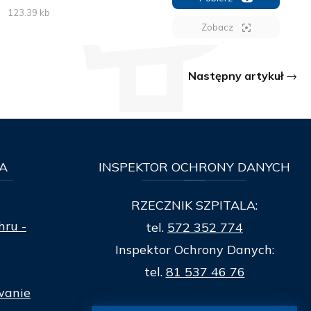
123.39 kb
Zobacz
Następny artykuł
A
INSPEKTOR
OCHRONY DANYCH
RZECZNIK SZPITALA:
hru -
tel.
572 352 774
Inspektor Ochrony Danych:
tel.
81 537 46 76
wanie