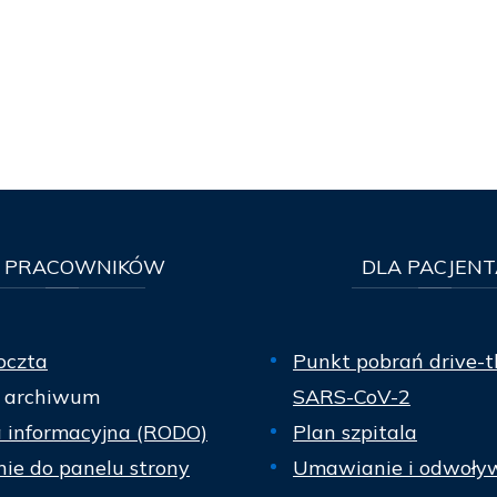
PRACOWNIKÓW
DLA
PACJENT
oczta
Punkt pobrań drive-t
 archiwum
SARS-CoV-2
a informacyjna (RODO)
Plan szpitala
ie do panelu strony
Umawianie i odwoły