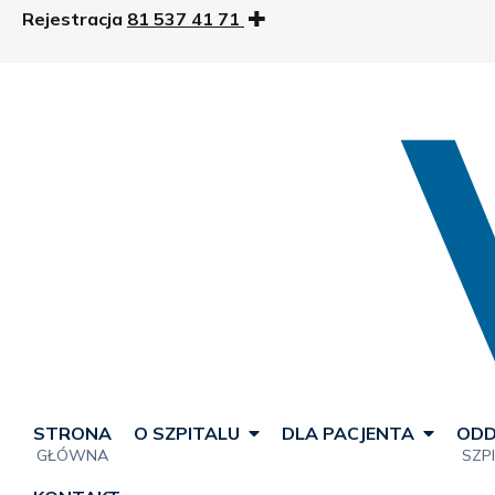
Rejestracja
81 537 41 71
STRONA
O SZPITALU
DLA PACJENTA
ODD
GŁÓWNA
SZP