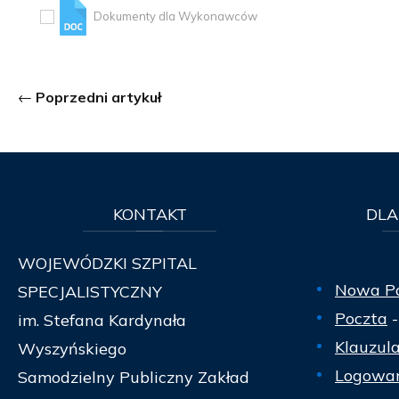
Dokumenty dla Wykonawców
Poprzedni artykuł
KONTAKT
DLA
WOJEWÓDZKI SZPITAL
Nowa P
SPECJALISTYCZNY
Poczta
-
im. Stefana Kardynała
Klauzul
Wyszyńskiego
Logowan
Samodzielny Publiczny Zakład