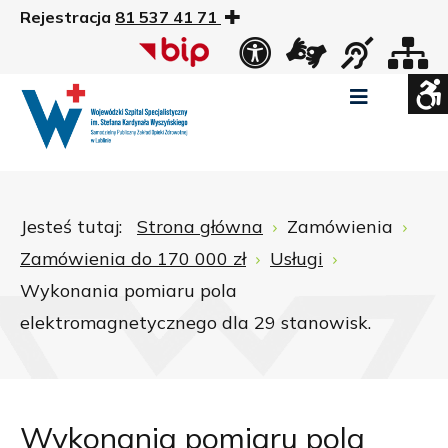
Rejestracja
81 537 41 71
US
Widok
Widok
Wysoki
Wysoki
Wysoki
standardowy
nocny
kontrast
kontrast
kontrast
tryb
tryb
tryb
Pomniejszony
Powiększony
Zwiększ
Standarowy
czarno
czarno
żółto
rozmiar
rozmiar
odstępy
rozmiar
-
-
-
czcionki
czcionki
pomiędzy
czcionki
biały
żółty
czarny
Zamkni
literami
Jesteś tutaj:
Strona główna
Zamówienia
ustawi
Zamówienia do 170 000 zł
Usługi
WCAG
Wykonania pomiaru pola
elektromagnetycznego dla 29 stanowisk.
Wykonania pomiaru pola