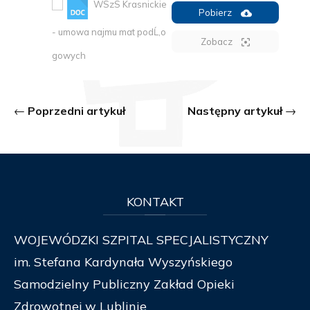
WSzS Krasnickie
Pobierz
- umowa najmu mat podĹ‚o
Zobacz
gowych
Poprzedni artykuł
Następny artykuł
KONTAKT
WOJEWÓDZKI SZPITAL SPECJALISTYCZNY
im. Stefana Kardynała Wyszyńskiego
Samodzielny Publiczny Zakład Opieki
Zdrowotnej w Lublinie