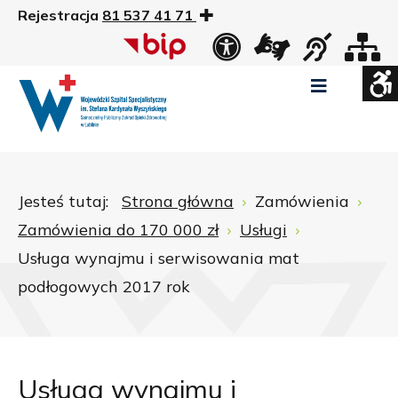
Rejestracja
81 537 41 71
US
Widok
Widok
Wysoki
Wysoki
Wysoki
standardowy
nocny
kontrast
kontrast
kontrast
tryb
tryb
tryb
Pomniejszony
Powiększony
Zwiększ
Standarowy
czarno
czarno
żółto
rozmiar
rozmiar
odstępy
rozmiar
-
-
-
czcionki
czcionki
pomiędzy
czcionki
biały
żółty
czarny
Zamkni
literami
Jesteś tutaj:
Strona główna
Zamówienia
ustawi
Zamówienia do 170 000 zł
Usługi
WCAG
Usługa wynajmu i serwisowania mat
podłogowych 2017 rok
Usługa wynajmu i